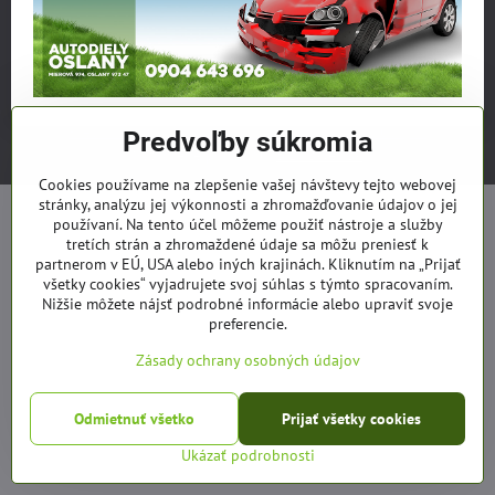
©
2026
Copyright
Predvoľby súkromia
Zásady ochrany osobných údajov
Predvoľby súkromia
Vytvorené pomocou:
BiznisWeb.sk
Cookies používame na zlepšenie vašej návštevy tejto webovej
stránky, analýzu jej výkonnosti a zhromažďovanie údajov o jej
používaní. Na tento účel môžeme použiť nástroje a služby
tretích strán a zhromaždené údaje sa môžu preniesť k
partnerom v EÚ, USA alebo iných krajinách. Kliknutím na „Prijať
všetky cookies“ vyjadrujete svoj súhlas s týmto spracovaním.
Nižšie môžete nájsť podrobné informácie alebo upraviť svoje
preferencie.
Zásady ochrany osobných údajov
Odmietnuť všetko
Prijať všetky cookies
Ukázať podrobnosti