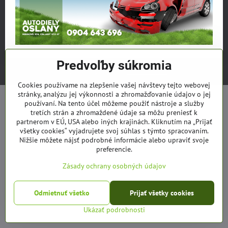
©
2026
Copyright
Predvoľby súkromia
Zásady ochrany osobných údajov
Predvoľby súkromia
Vytvorené pomocou:
BiznisWeb.sk
Cookies používame na zlepšenie vašej návštevy tejto webovej
stránky, analýzu jej výkonnosti a zhromažďovanie údajov o jej
používaní. Na tento účel môžeme použiť nástroje a služby
tretích strán a zhromaždené údaje sa môžu preniesť k
partnerom v EÚ, USA alebo iných krajinách. Kliknutím na „Prijať
všetky cookies“ vyjadrujete svoj súhlas s týmto spracovaním.
Nižšie môžete nájsť podrobné informácie alebo upraviť svoje
preferencie.
Zásady ochrany osobných údajov
Odmietnuť všetko
Prijať všetky cookies
Ukázať podrobnosti